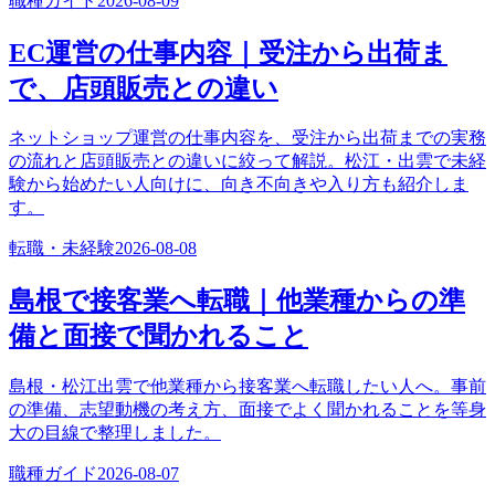
職種ガイド
2026-08-09
EC運営の仕事内容｜受注から出荷ま
で、店頭販売との違い
ネットショップ運営の仕事内容を、受注から出荷までの実務
の流れと店頭販売との違いに絞って解説。松江・出雲で未経
験から始めたい人向けに、向き不向きや入り方も紹介しま
す。
転職・未経験
2026-08-08
島根で接客業へ転職｜他業種からの準
備と面接で聞かれること
島根・松江出雲で他業種から接客業へ転職したい人へ。事前
の準備、志望動機の考え方、面接でよく聞かれることを等身
大の目線で整理しました。
職種ガイド
2026-08-07