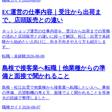
職種ガイド
2026-08-09
EC運営の仕事内容｜受注から出荷ま
で、店頭販売との違い
ネットショップ運営の仕事内容を、受注から出荷までの実務
の流れと店頭販売との違いに絞って解説。松江・出雲で未経
験から始めたい人向けに、向き不向きや入り方も紹介しま
す。
転職・未経験
2026-08-08
島根で接客業へ転職｜他業種からの準
備と面接で聞かれること
島根・松江出雲で他業種から接客業へ転職したい人へ。事前
の準備、志望動機の考え方、面接でよく聞かれることを等身
大の目線で整理しました。
職種ガイド
2026-08-07